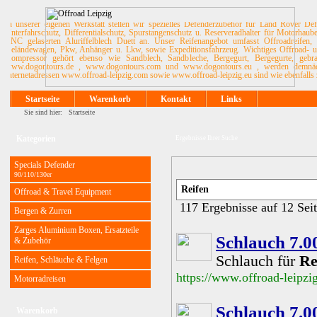
In unserer eigenen Werkstatt stellen wir spezielles Defenderzubehör für Land Rover De
Unterfahrschutz, Differentialschutz, Spurstangenschutz u. Reserveradhalter für Motorhau
CNC gelaserten Aluriffelblech Duett an. Unser Reifenangebot umfasst Offroadreifen, 
Geländewagen, Pkw, Anhänger u. Lkw, sowie Expeditionsfahrzeug. Wichtiges Offroad- u. 
Kompressor gehört ebenso wie Sandblech, Sandbleche, Bergegurt, Bergegurte, ge
www.dogontours.de , www.dogontours.com und www.dogontours.eu , werden demnächst
Internetadressen www.offroad-leipzig.com sowie www.offroad-leipzig.eu sind wie ebenfalls 
Startseite
Warenkorb
Kontakt
Links
Sie sind hier:
Startseite
Kategorien
Ergebnisse Ihrer Suche
Specials Defender
90/110/130er
Offroad & Travel Equipment
117 Ergebnisse auf 12 Sei
Bergen & Zurren
Zarges Aluminium Boxen, Ersatzteile
Schlauch 7.0
& Zubehör
Schlauch für
Re
Reifen, Schläuche & Felgen
https://www.offroad-leipz
Motorradreisen
Schlauch 7.0
Warenkorb