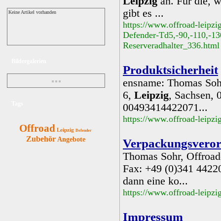
Leipzig
an. Für die, w
gibt es ...
Keine Artikel vorhanden
https://www.offroad-leipz
Defender-Td5,-90,-110,-130
Reserveradhalter_336.html
Bildergalerien
Produktsicherheit
ensname: Thomas Sohr,
6,
Leipzig
, Sachsen, 
Tags
00493414422071...
https://www.offroad-leipz
Offroad
Leipzig
Defender
Zubehör
Angebote
Verpackungsvero
Thomas Sohr, Offroad-
Fax: +49 (0)341 4422
dann eine ko...
https://www.offroad-leipz
Impressum