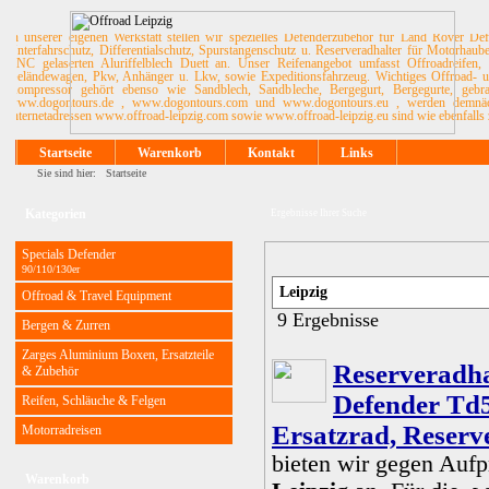
In unserer eigenen Werkstatt stellen wir spezielles Defenderzubehör für Land Rover De
Unterfahrschutz, Differentialschutz, Spurstangenschutz u. Reserveradhalter für Motorhau
CNC gelaserten Aluriffelblech Duett an. Unser Reifenangebot umfasst Offroadreifen, 
Geländewagen, Pkw, Anhänger u. Lkw, sowie Expeditionsfahrzeug. Wichtiges Offroad- u. 
Kompressor gehört ebenso wie Sandblech, Sandbleche, Bergegurt, Bergegurte, ge
www.dogontours.de , www.dogontours.com und www.dogontours.eu , werden demnächst
Internetadressen www.offroad-leipzig.com sowie www.offroad-leipzig.eu sind wie ebenfalls 
Startseite
Warenkorb
Kontakt
Links
Sie sind hier:
Startseite
Kategorien
Ergebnisse Ihrer Suche
Specials Defender
90/110/130er
Offroad & Travel Equipment
9 Ergebnisse
Bergen & Zurren
Zarges Aluminium Boxen, Ersatzteile
Reserveradh
& Zubehör
Defender Td5
Reifen, Schläuche & Felgen
Ersatzrad, Reserv
Motorradreisen
bieten wir gegen Aufp
Warenkorb