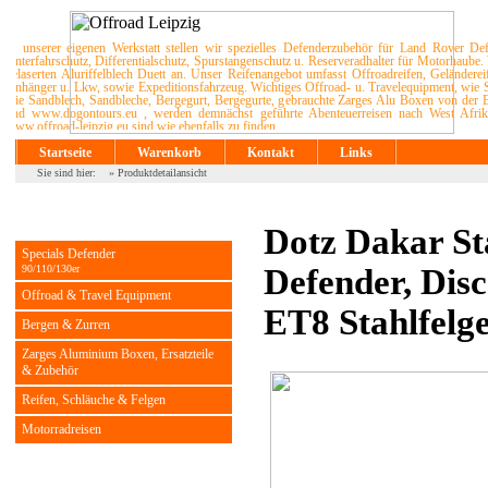
In unserer eigenen Werkstatt stellen wir spezielles Defenderzubehör für Land Rover D
Unterfahrschutz, Differentialschutz, Spurstangenschutz u. Reserveradhalter für Motorhaub
gelaserten Aluriffelblech Duett an. Unser Reifenangebot umfasst Offroadreifen, Geländer
Anhänger u. Lkw, sowie Expeditionsfahrzeug. Wichtiges Offroad- u. Travelequipment, wie S
wie Sandblech, Sandbleche, Bergegurt, Bergegurte, gebrauchte Zarges Alu Boxen von d
und www.dogontours.eu , werden demnächst geführte Abenteuerreisen nach West Afrika,
www.offroad-leipzig.eu sind wie ebenfalls zu finden.
Startseite
Warenkorb
Kontakt
Links
Sie sind hier: »
Produktdetailansicht
Kategorien
Dotz Dakar St
Specials Defender
Defender, Dis
90/110/130er
Offroad & Travel Equipment
ET8 Stahlfelge
Bergen & Zurren
Zarges Aluminium Boxen, Ersatzteile
& Zubehör
Reifen, Schläuche & Felgen
Motorradreisen
Warenkorb