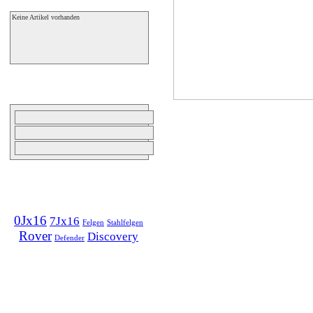
Keine Artikel vorhanden
Bildergalerien
Tags
0Jx16
7Jx16
Felgen
Stahlfelgen
Rover
Discovery
Defender