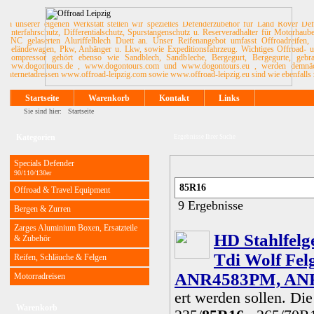
In unserer eigenen Werkstatt stellen wir spezielles Defenderzubehör für Land Rover De
Unterfahrschutz, Differentialschutz, Spurstangenschutz u. Reserveradhalter für Motorhau
CNC gelaserten Aluriffelblech Duett an. Unser Reifenangebot umfasst Offroadreifen, 
Geländewagen, Pkw, Anhänger u. Lkw, sowie Expeditionsfahrzeug. Wichtiges Offroad- u. 
Kompressor gehört ebenso wie Sandblech, Sandbleche, Bergegurt, Bergegurte, ge
www.dogontours.de , www.dogontours.com und www.dogontours.eu , werden demnächst
Internetadressen www.offroad-leipzig.com sowie www.offroad-leipzig.eu sind wie ebenfalls 
Startseite
Warenkorb
Kontakt
Links
Sie sind hier:
Startseite
Kategorien
Ergebnisse Ihrer Suche
Specials Defender
90/110/130er
Offroad & Travel Equipment
9 Ergebnisse
Bergen & Zurren
Zarges Aluminium Boxen, Ersatzteile
HD Stahlfelg
& Zubehör
Tdi Wolf Felg
Reifen, Schläuche & Felgen
ANR4583PM, AN
Motorradreisen
ert werden sollen. D
Warenkorb