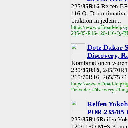
235/
85R16
Reifen BF
116 Q. Der ultimativ
Traktion in jedem...
https://www.offroad-leip
235-85-R16-120-116-Q,-B
Dotz Dakar S
Discovery, R
Kombinationen wären 
235/
85R16
, 245/70R1
265/70R16, 265/75R1
https://www.offroad-leipzi
Defender,-Discovery,-Rang
Reifen Yoko
POR 235/85 
235/
85R16
Reifen Yo
120/116Q M+S Kennung