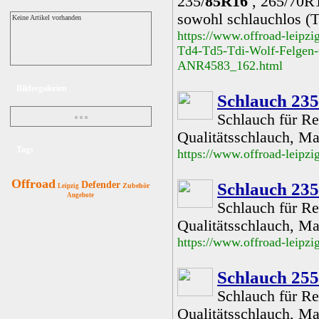
235/
85R16
, 265/70R1
sowohl schlauchlos (
Keine Artikel vorhanden
https://www.offroad-leipz
Td4-Td5-Tdi-Wolf-Felgen-
ANR4583_162.html
Bildergalerien
Schlauch 23
Schlauch für R
Qualitätsschlauch, Ma
Tags
https://www.offroad-leip
Offroad
Defender
Schlauch 23
Zubehör
Leipzig
Angebote
Schlauch für R
Qualitätsschlauch, Ma
https://www.offroad-leip
Schlauch 25
Schlauch für R
Qualitätsschlauch, Ma