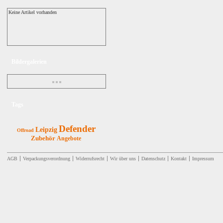
Keine Artikel vorhanden
Bildergalerien
Tags
Defender
Leipzig
Offroad
Zubehör
Angebote
AGB
Verpackungsverordnung
Widerrufsrecht
Wir über uns
Datenschutz
Kontakt
Impressum