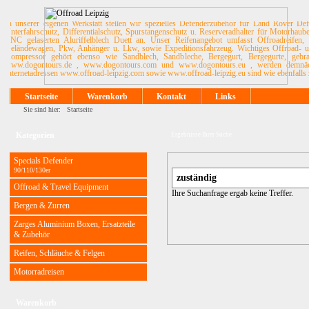
In unserer eigenen Werkstatt stellen wir spezielles Defenderzubehör für Land Rover De
Unterfahrschutz, Differentialschutz, Spurstangenschutz u. Reserveradhalter für Motorhau
CNC gelaserten Aluriffelblech Duett an. Unser Reifenangebot umfasst Offroadreifen, 
Geländewagen, Pkw, Anhänger u. Lkw, sowie Expeditionsfahrzeug. Wichtiges Offroad- u. 
Kompressor gehört ebenso wie Sandblech, Sandbleche, Bergegurt, Bergegurte, ge
www.dogontours.de , www.dogontours.com und www.dogontours.eu , werden demnächst
Internetadressen www.offroad-leipzig.com sowie www.offroad-leipzig.eu sind wie ebenfalls 
Startseite
Warenkorb
Kontakt
Links
Sie sind hier:
Startseite
Kategorien
Ergebnisse Ihrer Suche
Specials Defender
90/110/130er
Offroad & Travel Equipment
Ihre Suchanfrage ergab keine Treffer.
Bergen & Zurren
Zarges Aluminium Boxen, Ersatzteile
& Zubehör
Reifen, Schläuche & Felgen
Motorradreisen
Warenkorb