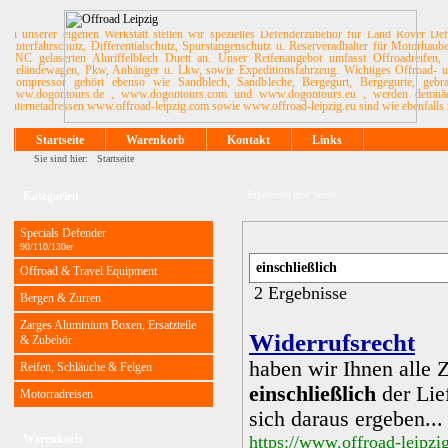
In unserer eigenen Werkstatt stellen wir spezielles Defenderzubehör für Land Rover De
Unterfahrschutz, Differentialschutz, Spurstangenschutz u. Reserveradhalter für Motorhau
CNC gelaserten Aluriffelblech Duett an. Unser Reifenangebot umfasst Offroadreifen, 
Geländewagen, Pkw, Anhänger u. Lkw, sowie Expeditionsfahrzeug. Wichtiges Offroad- u. 
Kompressor gehört ebenso wie Sandblech, Sandbleche, Bergegurt, Bergegurte, ge
www.dogontours.de , www.dogontours.com und www.dogontours.eu , werden demnächst
Internetadressen www.offroad-leipzig.com sowie www.offroad-leipzig.eu sind wie ebenfalls 
Startseite
Warenkorb
Kontakt
Links
Sie sind hier:
Startseite
Kategorien
Ergebnisse Ihrer Suche
Specials Defender
90/110/130er
Offroad & Travel Equipment
2 Ergebnisse
Bergen & Zurren
Zarges Aluminium Boxen, Ersatzteile
Widerrufsrecht
& Zubehör
haben wir Ihnen alle 
Reifen, Schläuche & Felgen
einschließlich
der Lie
Motorradreisen
sich daraus ergeben..
Warenkorb
https://www.offroad-leipzi