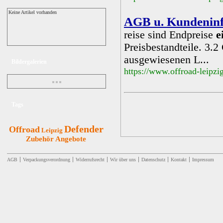
Keine Artikel vorhanden
AGB u. Kundenin
reise sind Endpreise
e
Preisbestandteile. 3.
ausgewiesenen L...
Bildergalerien
https://www.offroad-leipz
Tags
Defender
Offroad
Leipzig
Zubehör
Angebote
AGB
Verpackungsverordnung
Widerrufsrecht
Wir über uns
Datenschutz
Kontakt
Impressum