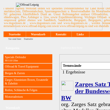
In unserer eigenen Werkstatt stellen wir spezielles Defenderzubehör für Land Rover De
Unterfahrschutz, Differentialschutz, Spurstangenschutz u. Reserveradhalter für Motorhau
CNC gelaserten Aluriffelblech Duett an. Unser Reifenangebot umfasst Offroadreifen, 
Geländewagen, Pkw, Anhänger u. Lkw, sowie Expeditionsfahrzeug. Wichtiges Offroad- u. 
Kompressor gehört ebenso wie Sandblech, Sandbleche, Bergegurt, Bergegurte, ge
www.dogontours.de , www.dogontours.com und www.dogontours.eu , werden demnächst
Internetadressen www.offroad-leipzig.com sowie www.offroad-leipzig.eu sind wie ebenfalls 
Startseite
Warenkorb
Kontakt
Links
Sie sind hier:
Startseite
Kategorien
Ergebnisse Ihrer Suche
Specials Defender
90/110/130er
Offroad & Travel Equipment
1 Ergebnisse
Bergen & Zurren
Zarges Aluminium Boxen, Ersatzteile
Zarges Satz 
& Zubehör
der Bundeswe
Reifen, Schläuche & Felgen
BW
Motorradreisen
org. Zarges Satz gebr
Warenkorb