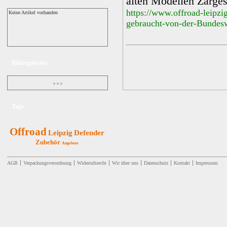
alten Modellen Zarge
https://www.offroad-leipz
Keine Artikel vorhanden
gebraucht-von-der-Bundes
Bildergalerien
Tags
Offroad
Leipzig
Defender
Zubehör
Angebote
AGB
Verpackungsverordnung
Widerrufsrecht
Wir über uns
Datenschutz
Kontakt
Impressum