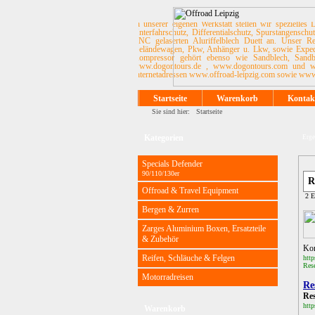
In unserer eigenen Werkstatt stellen wir speziell
Unterfahrschutz, Differentialschutz, Spurstangensch
CNC gelaserten Aluriffelblech Duett an. Unser Re
Geländewagen, Pkw, Anhänger u. Lkw, sowie Expediti
Kompressor gehört ebenso wie Sandblech, Sandb
www.dogontours.de , www.dogontours.com und www
Internetadressen www.offroad-leipzig.com sowie www.o
Startseite
Warenkorb
Kontak
Sie sind hier:
Startseite
Kategorien
Erge
Specials Defender
90/110/130er
Offroad & Travel Equipment
2 E
Bergen & Zurren
Zarges Aluminium Boxen, Ersatzteile
& Zubehör
Kon
Reifen, Schläuche & Felgen
http
Res
Motorradreisen
Re
Re
http
Warenkorb