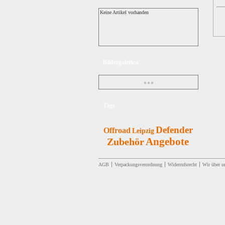
Keine Artikel vorhanden
Bildergalerien
Tags
Defender
Offroad
Leipzig
Angebote
Zubehör
AGB
Verpackungsverordnung
Widerrufsrecht
Wir über u