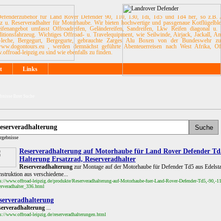
es Defenderzubehör für Land Rover Defender 90, 110, 130, Tdi, Td5 und Td4 her, so z.B. 
utz u. Reserveradhalter für Motorhaube. Wir bieten hochwertige und passgenaue Kotflügelbl
ifenangebot umfasst Offroadreifen, Geländereifen, Sandreifen, Lkw Reifen diagonal u. 
onsfahrzeug. Wichtiges Offroad- u. Travelequipment, wie Seilwinde, Airjack, Jackall, An
leche, Bergegurt, Bergegurte, gebrauchte Zarges Alu Boxen von der Bundeswehr z
.dogontours.eu , werden demnächst geführte Abenteuerreisen nach West Afrika, Offr
ffroad-leipzig.eu sind wie ebenfalls zu finden.
t
Links
bnisse Ihrer Suche
rgebnisse
Reserveradhalterung auf Motorhaube für Land Rover Defender Td5,
Halterung Ersatzrad, Reserveradhalter
Reserveradhalterung
zur Montage auf der Motorhaube für Defender Td5 aus Edelstahl
struktion aus verschiedene...
s://www.offroad-leipzig.de/produkte/Reserveradhalterung-auf-Motorhaube-fuer-Land-Rover-Defender-Td5,-90,-110
erveradhalter_336.html
serveradhalterung
serveradhalterung
...
s://www.offroad-leipzig.de/reserveradhalterungen.html