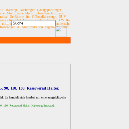
Alu Hardtop, Dachträger, Dachgepäckträger,
eche, Motorhaubenblech, Schwellerschutz, aus
radial, Schläuche für Offroadfahrzeuge, SUV,
saugschnorchel, Snorkl, Zyklonfilter und 12V Rallye
Suche:
u unserem Angebot. Über unser Reiseunternehmen
oadreisen u. Motorradreisen angeboten. Über die
 90, 110, 130, Reserverad Halter,
. Es handelt sich hierbei um eine ausgeklügelte
,-130,-Reserverad-Halter,-Halterung-Ersatzrad,-