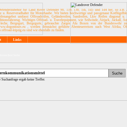
es Defenderzubehör für Land Rover Defender 90, 110, 130, Tdi, Td5 und Td4 her, so z.B. 
utz u. Reserveradhalter für Motorhaube. Wir bieten hochwertige und passgenaue Kotflügelbl
ifenangebot umfasst Offroadreifen, Geländereifen, Sandreifen, Lkw Reifen diagonal u. 
onsfahrzeug. Wichtiges Offroad- u. Travelequipment, wie Seilwinde, Airjack, Jackall, An
leche, Bergegurt, Bergegurte, gebrauchte Zarges Alu Boxen von der Bundeswehr z
.dogontours.eu , werden demnächst geführte Abenteuerreisen nach West Afrika, Offr
ffroad-leipzig.eu sind wie ebenfalls zu finden.
t
Links
bnisse Ihrer Suche
e Suchanfrage ergab keine Treffer.