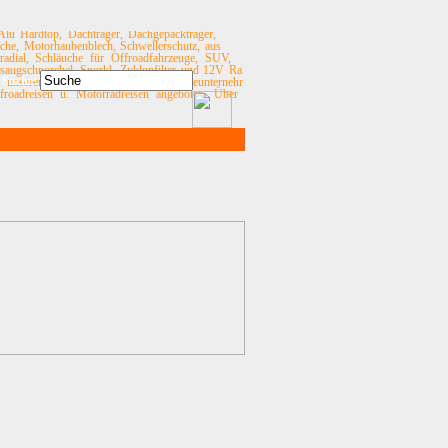
Alu Hardtop, Dachträger, Dachgepäckträger,
eche, Motorhaubenblech, Schwellerschutz, aus
radial, Schläuche für Offroadfahrzeuge, SUV,
saugschnorchel, Snorkl, Zyklonfilter und 12V Rallye
Suche:
u unserem Angebot. Über unser Reiseunternehmen
oadreisen u. Motorradreisen angeboten. Über die