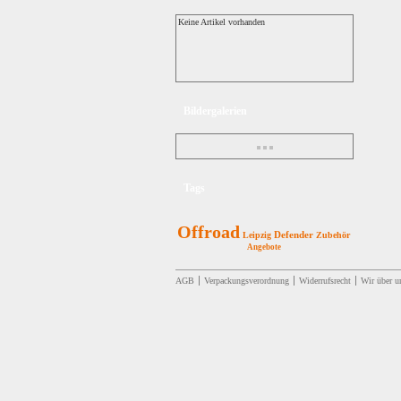
Keine Artikel vorhanden
Bildergalerien
Tags
Offroad
Defender
Leipzig
Zubehör
Angebote
AGB
Verpackungsverordnung
Widerrufsrecht
Wir über u