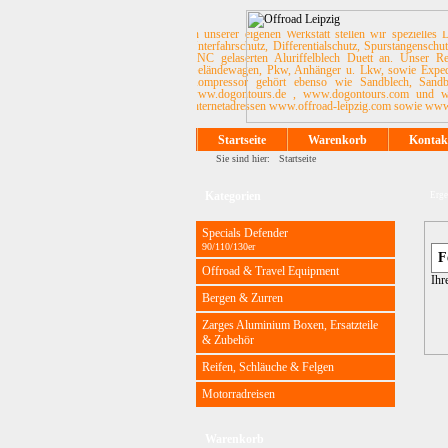
In unserer eigenen Werkstatt stellen wir speziell
Unterfahrschutz, Differentialschutz, Spurstangensch
CNC gelaserten Aluriffelblech Duett an. Unser Re
Geländewagen, Pkw, Anhänger u. Lkw, sowie Expediti
Kompressor gehört ebenso wie Sandblech, Sandb
www.dogontours.de , www.dogontours.com und www
Internetadressen www.offroad-leipzig.com sowie www.o
Startseite
Warenkorb
Kontak
Sie sind hier:
Startseite
Kategorien
Erge
Specials Defender
90/110/130er
Offroad & Travel Equipment
Ihr
Bergen & Zurren
Zarges Aluminium Boxen, Ersatzteile
& Zubehör
Reifen, Schläuche & Felgen
Motorradreisen
Warenkorb