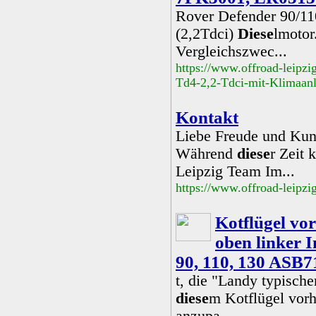
Rover Defender 90/11
(2,2Tdci)
Diese
lmotor
Vergleichszwec...
https://www.offroad-leipz
Td4-2,2-Tdci-mit-Klimaan
Kontakt
Liebe Freude und Kund
Während
diese
r Zeit 
Leipzig Team Im...
https://www.offroad-leipzi
Kotflügel vo
oben linker I
90, 110, 130 ASB
t, die "Landy typisch
diese
m Kotflügel vorh