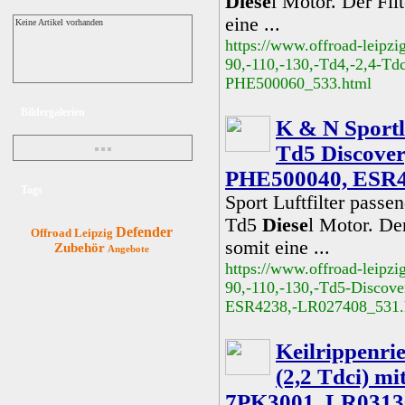
Diese
l Motor. Der Fil
eine ...
Keine Artikel vorhanden
https://www.offroad-leipzi
90,-110,-130,-Td4,-2,4-Tdc
PHE500060_533.html
Bildergalerien
K & N Sportlu
Td5 Discovery
PHE500040, ESR4
Tags
Sport Luftfilter passe
Td5
Diese
l Motor. De
Defender
Offroad
Leipzig
somit eine ...
Zubehör
Angebote
https://www.offroad-leipzi
90,-110,-130,-Td5-Discove
ESR4238,-LR027408_531.
Keilrippenri
(2,2 Tdci) m
7PK3001, LR0313