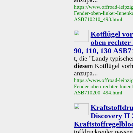
anzupa...
https://www.offroad-leipzi
Fender-oben-linker-Innenko
ASB710210_493.html
Kotflügel vo
oben rechter 
90, 110, 130 ASB
t, die "Landy typisch
diese
m Kotflügel vorh
anzupa...
https://www.offroad-leipzi
Fender-oben-rechter-Innenk
ASB710200_494.html
Kraftstoffdr
Discovery II 
Kraftstoffregelbl
toffdruckregler passe