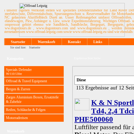
In unserer eigenen Werkstatt stellen wir spezielles Defenderzubehör für Land Rover De
Unterfahrschutz, Differentialschutz, Spurstangenschutz u. Reserveradhalter für Motorhau
CNC gelaserten Aluriffelblech Duett an. Unser Reifenangebot umfasst Offroadreifen, 
Geländewagen, Pkw, Anhänger u. Lkw, sowie Expeditionsfahrzeug. Wichtiges Offroad- u. 
Kompressor gehört ebenso wie Sandblech, Sandbleche, Bergegurt, Bergegurte, ge
www.dogontours.de , www.dogontours.com und www.dogontours.eu , werden demnächst
Internetadressen www.offroad-leipzig.com sowie www.offroad-leipzig.eu sind wie ebenfalls 
Startseite
Warenkorb
Kontakt
Links
Sie sind hier:
Startseite
Kategorien
Ergebnisse Ihrer Suche
Specials Defender
90/110/130er
Offroad & Travel Equipment
113 Ergebnisse auf 12 Sei
Bergen & Zurren
Zarges Aluminium Boxen, Ersatzteile
K & N Sportlu
& Zubehör
Td4, 2,4 Tdci
Reifen, Schläuche & Felgen
PHE500060
Motorradreisen
Luftfilter passend für
Warenkorb