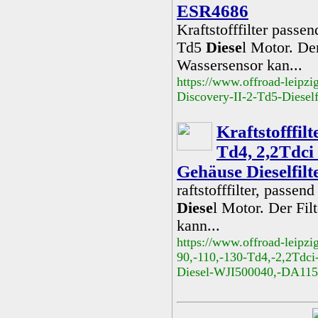
ESR4686
Kraftstofffilter passe
Td5
Diese
l Motor. De
Wassersensor kan...
https://www.offroad-leipzi
Discovery-II-2-Td5-Diesel
Kraftstofffi
Td4, 2,2Tdci 
Gehäuse Dieselfi
raftstofffilter, passe
Diese
l Motor. Der Fil
kann...
https://www.offroad-leipzi
90,-110,-130-Td4,-2,2Tdci-u
Diesel-WJI500040,-DA11