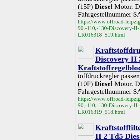
(15P)
Diese
l Motor. D
Fahrgestellnummer S
https://www.offroad-leipzi
90,-110,-130-Discovery-II-
LR016318_519.html
Kraftstoffdr
Discovery II 
Kraftstoffregelbl
toffdruckregler passe
(10P)
Diese
l Motor. D
Fahrgestellnummer S
https://www.offroad-leipzi
90,-110,-130-Discovery-II-
LR016319_518.html
Kraftstofffil
II 2 Td5 Dies