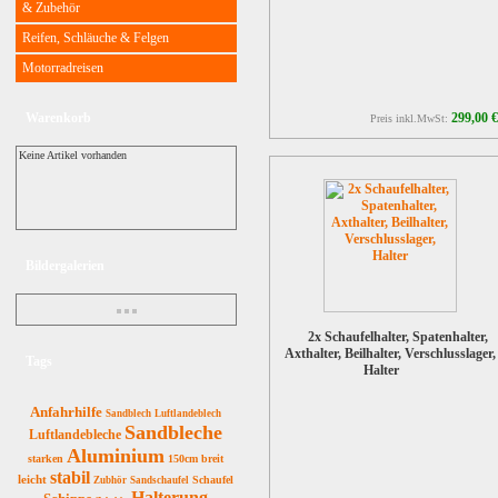
& Zubehör
Reifen, Schläuche & Felgen
Motorradreisen
Warenkorb
299,00 €
Preis inkl.MwSt:
Keine Artikel vorhanden
Bildergalerien
2x Schaufelhalter, Spatenhalter,
Axthalter, Beilhalter, Verschlusslager,
Tags
Halter
Anfahrhilfe
Sandblech
Luftlandeblech
Sandbleche
Luftlandebleche
Aluminium
starken
150cm
breit
stabil
leicht
Schaufel
Zubhör
Sandschaufel
Halterung