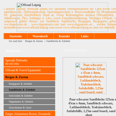
In unserer eigenen Werkstatt stellen wir spezielles Defenderzubehör für Land Rover De
Unterfahrschutz, Differentialschutz, Spurstangenschutz u. Reserveradhalter für Motorhau
CNC gelaserten Aluriffelblech Duett an. Unser Reifenangebot umfasst Offroadreifen, 
Geländewagen, Pkw, Anhänger u. Lkw, sowie Expeditionsfahrzeug. Wichtiges Offroad- u. 
Kompressor gehört ebenso wie Sandblech, Sandbleche, Bergegurt, Bergegurte, ge
www.dogontours.de , www.dogontours.com und www.dogontours.eu , werden demnächst
Internetadressen www.offroad-leipzig.com sowie www.offroad-leipzig.eu sind wie ebenfalls 
Startseite
Warenkorb
Kontakt
Links
Sie sind hier:
Bergen & Zurren
»
Sandbleche & Zubehör
Kategorien
Sandbleche & Zubehör
Specials Defender
90/110/130er
Offroad & Travel Equipment
Bergen & Zurren
Bergegurte & Zubehör
Sandbleche & Zubehör
Seilwinden & Zubehör
Paar schwarze Sandbleche 125cm 
Wagenheber & Zubehör
45cm x 4mm, Sandblech schwarz,
Luftlandeblech, Traktionsblech,
Zurrschienen & Gurte
Anfahrhilfe, 1,25m sand board, sand
Zarges Aluminium Boxen, Ersatzteile
sheet