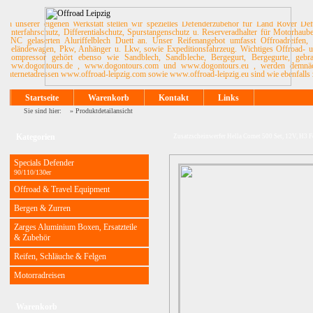
In unserer eigenen Werkstatt stellen wir spezielles Defenderzubehör für Land Rover De
Unterfahrschutz, Differentialschutz, Spurstangenschutz u. Reserveradhalter für Motorhau
CNC gelaserten Aluriffelblech Duett an. Unser Reifenangebot umfasst Offroadreifen, 
Geländewagen, Pkw, Anhänger u. Lkw, sowie Expeditionsfahrzeug. Wichtiges Offroad- u. 
Kompressor gehört ebenso wie Sandblech, Sandbleche, Bergegurt, Bergegurte, ge
www.dogontours.de , www.dogontours.com und www.dogontours.eu , werden demnächst
Internetadressen www.offroad-leipzig.com sowie www.offroad-leipzig.eu sind wie ebenfalls 
Startseite
Warenkorb
Kontakt
Links
Sie sind hier: »
Produktdetailansicht
Kategorien
Zusatzscheinwerfer Hella Comet 500 Set, 12V, H3 
Specials Defender
90/110/130er
Offroad & Travel Equipment
Bergen & Zurren
Zarges Aluminium Boxen, Ersatzteile
& Zubehör
Reifen, Schläuche & Felgen
Motorradreisen
Warenkorb