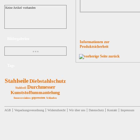
Keine Artikel vorhanden
Bildergalerien
Informationen zur
Produktsicherheit
zurück
Tags
Stahlseile
Diebstahlschutz
Durchmesser
Stahlseil
Kunststoffummantelung
gepressten
6mmverzinktes
Schlaufen
AGB
Verpackungsverordnung
Widerrufsrecht
Wir über uns
Datenschutz
Kontakt
Impressum