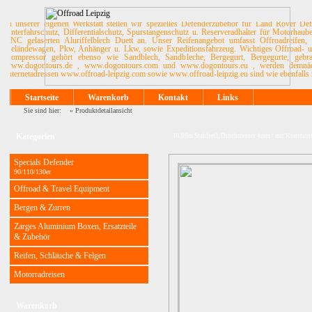
In unserer eigenen Werkstatt stellen wir spezielles Defenderzubehör für Land Rover De
Unterfahrschutz, Differentialschutz, Spurstangenschutz u. Reserveradhalter für Motorhau
CNC gelaserten Aluriffelblech Duett an. Unser Reifenangebot umfasst Offroadreifen, 
Geländewagen, Pkw, Anhänger u. Lkw, sowie Expeditionsfahrzeug. Wichtiges Offroad- u. 
Kompressor gehört ebenso wie Sandblech, Sandbleche, Bergegurt, Bergegurte, ge
www.dogontours.de , www.dogontours.com und www.dogontours.eu , werden demnächst
Internetadressen www.offroad-leipzig.com sowie www.offroad-leipzig.eu sind wie ebenfalls 
Startseite
Warenkorb
Kontakt
Links
Sie sind hier: »
Produktdetailansicht
Kategorien
10,00m Stahlseil, Durchmesser 4mm / mit Kunsts
Specials Defender
90/110/130er
Offroad & Travel Equipment
Bergen & Zurren
Zarges Aluminium Boxen, Ersatzteile
& Zubehör
Reifen, Schläuche & Felgen
Motorradreisen
Warenkorb